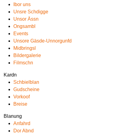
Ibor uns
Unsre Schdigge
Unsor Ässn
Ongsambl
Events
Unsore Gäsde-Unnorgunfd
Midbringsl
Bildergalerie
Filmschn
Kardn
Schbielblan
Gudscheine
Vorkoof
Breise
Blanung
Anfahrd
Dor Abnd